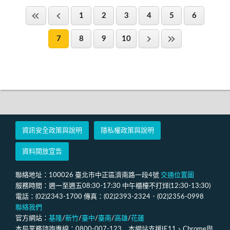
1
2
3
4
5
6
7
8
9
10
資訊安全政策與說明
隱私權政策與說明
資料開放宣告
聯絡地址：100026 臺北市中正區濟南路一段4號
交通位置圖
服務時間：週一至週五08:30-17:30 中午櫃檯不打烊(12:30-13:30)
電話：(02)2343-1700 傳真：(02)2393-2324．(02)2356-0998
聯絡我們
官方網站：
基隆
/
新竹
/
臺中
/
臺南
/
高雄
/
花蓮
本局業務諮詢專線：0800-007-123 本網站支援IE11、Chrome與