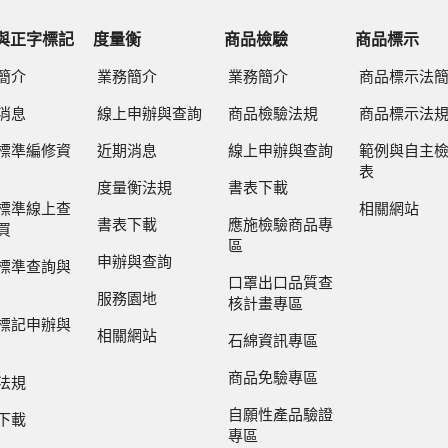
與正字標記
度量衡
商品檢驗
商品標示
簡介
業務簡介
業務簡介
商品標示法
消息
線上申辦與查詢
商品檢驗法規
商品標示法
標準編修資
近期消息
線上申辦與查詢
範例與自主
表
度量衡法規
書表下載
標準線上查
相關網站
書表下載
應施檢驗商品專
買
區
申辦與查詢
標準查詢與
口罩出口品質查
服務園地
核計畫專區
標記申辦與
相關網站
石綿資訊專區
商品免驗專區
法規
自願性產品驗證
下載
專區