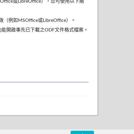
e或LibreOffice），您可使用以下兩
Office或LibreOffice）。
文書軟體功能開啟事先已下載之ODF文件格式檔案。