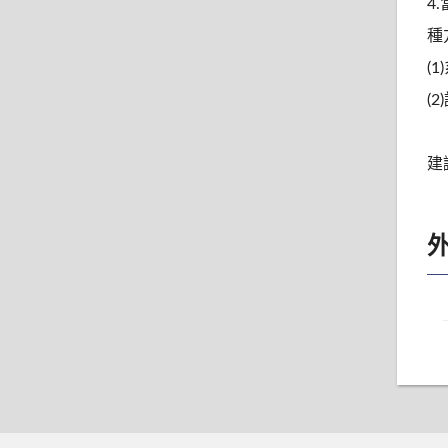
4
種
(
(
建