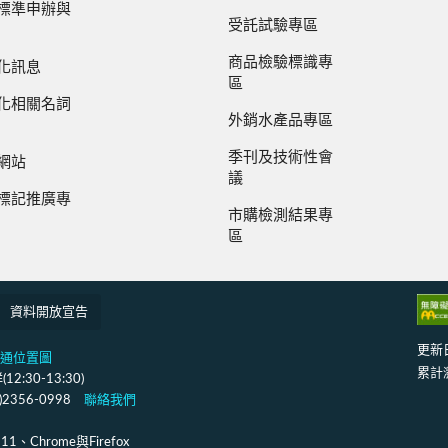
標準申辦與
受託試驗專區
商品檢驗標識專
化訊息
區
化相關名詞
外銷水產品專區
季刊及技術性會
網站
議
標記推廣專
市購檢測結果專
區
資料開放宣告
更新
通位置圖
累計
:30-13:30)
2)2356-0998
聯絡我們
Chrome與Firefox