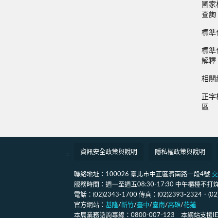
國家
查詢
標準
標準
解釋
相關
正字
區
資訊安全政策與說明
隱私權政策與說明
:::
聯絡地址：100026 臺北市中正區濟南路一段4號
交
服務時間：週一至週五08:30-17:30 中午櫃檯不打烊(12
電話：(02)2343-1700 傳真：(02)2393-2324．(0
官方網站：
基隆
/
新竹
/
臺中
/
臺南
/
高雄
/
花蓮
本局業務諮詢專線：0800-007-123 本網站支援IE11、