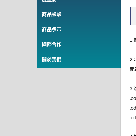
商品檢驗
商品標示
1
國際合作
2
關於我們
開
3
.o
.o
.o