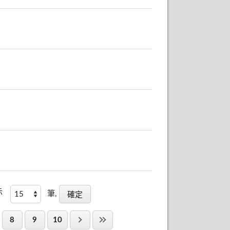
示
筆,
8
9
10