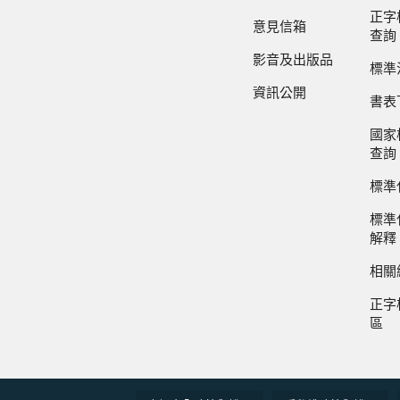
正字
意見信箱
查詢
影音及出版品
標準
資訊公開
書表
國家
查詢
標準
標準
解釋
相關
正字
區