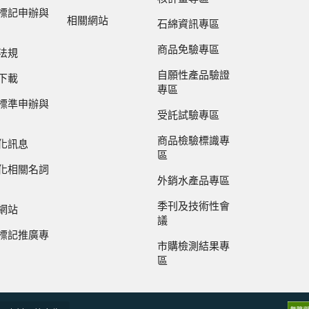
標記申辦與
相關網站
石綿資訊專區
商品免驗專區
法規
自願性產品驗證
下載
專區
標準申辦與
受託試驗專區
商品檢驗標識專
化訊息
區
化相關名詞
外銷水產品專區
季刊及技術性會
網站
議
標記推廣專
市購檢測結果專
區