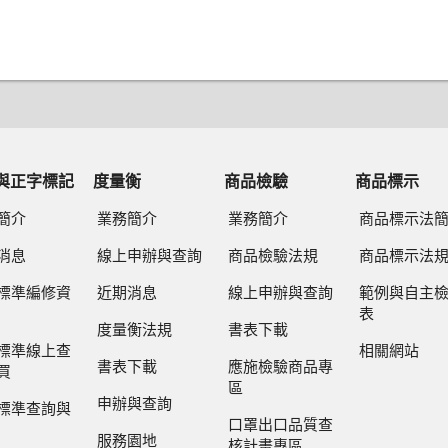
與正字標記
度量衡
商品檢驗
商品標示
簡介
業務簡介
業務簡介
商品標示法
消息
線上申辦與查詢
商品檢驗法規
商品標示法
標準編修資
近期消息
線上申辦與查詢
範例與自主
表
度量衡法規
書表下載
標準線上查
相關網站
書表下載
應施檢驗商品專
買
區
申辦與查詢
標準查詢與
口罩出口品質查
服務園地
核計畫專區