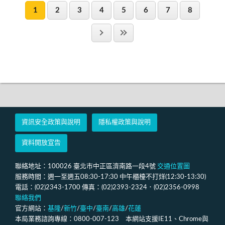
1
2
3
4
5
6
7
8
資訊安全政策與說明
隱私權政策與說明
資料開放宣告
聯絡地址：100026 臺北市中正區濟南路一段4號
交通位置圖
服務時間：週一至週五08:30-17:30 中午櫃檯不打烊(12:30-13:30)
電話：(02)2343-1700 傳真：(02)2393-2324．(02)2356-0998
聯絡我們
官方網站：
基隆
/
新竹
/
臺中
/
臺南
/
高雄
/
花蓮
本局業務諮詢專線：0800-007-123 本網站支援IE11、Chrome與