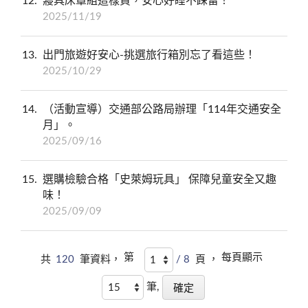
12
寢具床罩組這樣買，安心好睡不踩雷！
2025/11/19
13
出門旅遊好安心-挑選旅行箱別忘了看這些！
2025/10/29
14
（活動宣導）交通部公路局辦理「114年交通安全
月」。
2025/09/16
15
選購檢驗合格「史萊姆玩具」 保障兒童安全又趣
味！
2025/09/09
第
每頁顯示
共
120
筆資料，
/ 8
頁 ，
筆,