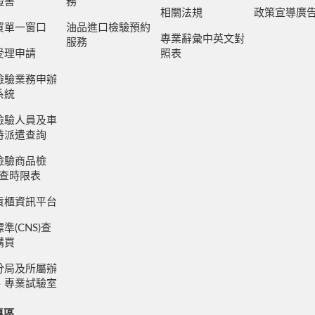
證書
務
相關法規
政策宣導廣
貿單一窗口
油品進口檢驗預約
專業辭彙中英文對
服務
受理申請
照表
檢驗業務申辦
系統
檢驗人員及車
時派遣查詢
檢驗商品檢
審查時限表
貨櫃資訊平台
準(CNS)查
購買
分局及所屬辦
、專業試驗室
專區