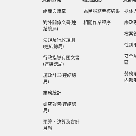
組織與職掌
為民服務考核結果
退休
對外關係文書(連
相關作業程序
廉政
結總局)
檔案
法規及行政規則
性別
(連結總局)
安全
行政指導有關文書
區
(連結總局)
勞務
施政計畫(連結總
內部
局)
業務統計
研究報告(連結總
局)
預算、決算及會計
月報