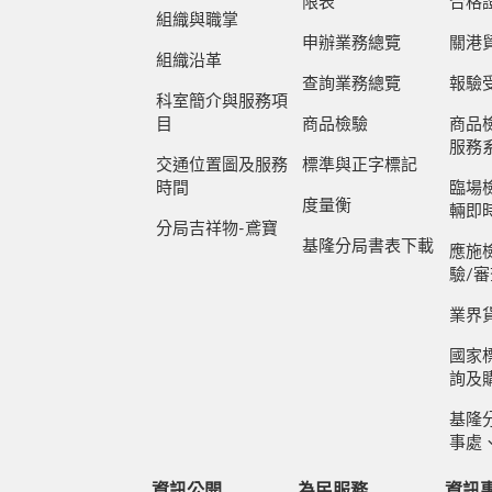
限表
合格
組織與職掌
申辦業務總覽
關港
組織沿革
查詢業務總覽
報驗
科室簡介與服務項
目
商品檢驗
商品
服務
交通位置圖及服務
標準與正字標記
時間
臨場
度量衡
輛即
分局吉祥物-鳶寶
基隆分局書表下載
應施
驗/
業界
國家標
詢及
基隆
事處
資訊公開
為民服務
資訊