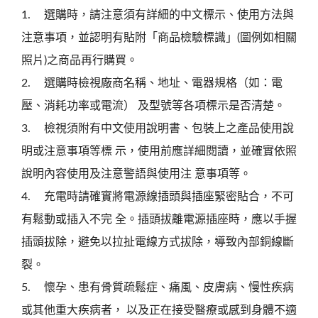
1.
選購時，請注意須有詳細的中文標示、使用方法與
注意事項，並認明有貼附「商品檢驗標識」(圖例如相關
照片)之商品再行購買。
2.
選購時檢視廠商名稱、地址、電器規格（如：電
壓、消耗功率或電流） 及型號等各項標示是否清楚。
3.
檢視須附有中文使用說明書、包裝上之產品使用說
明或注意事項等標 示，使用前應詳細閱讀，並確實依照
說明內容使用及注意警語與使用注 意事項等。
4.
充電時請確實將電源線插頭與插座緊密貼合，不可
有鬆動或插入不完 全。插頭拔離電源插座時，應以手握
插頭拔除，避免以拉扯電線方式拔除，導致內部銅線斷
裂。
5.
懷孕、患有骨質疏鬆症、痛風、皮膚病、慢性疾病
或其他重大疾病者， 以及正在接受醫療或感到身體不適