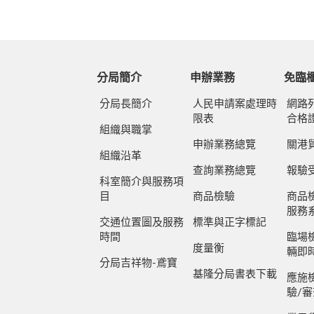
分局簡介
申辦業務
免臨
分局長簡介
人民申請案處理時
網路
限表
合格
組織與職掌
申辦業務總覽
關港
組織沿革
查詢業務總覽
報驗
科室簡介與服務項
目
商品檢驗
商品
服務
交通位置圖及服務
標準與正字標記
時間
臨場
度量衡
輛即
分局吉祥物-鳶寶
基隆分局書表下載
應施
驗/