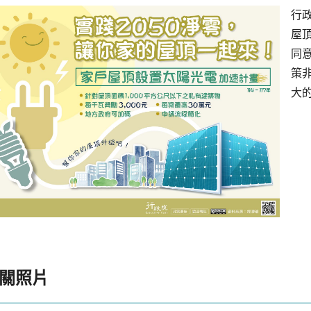
行
屋
同
策
大
關照片