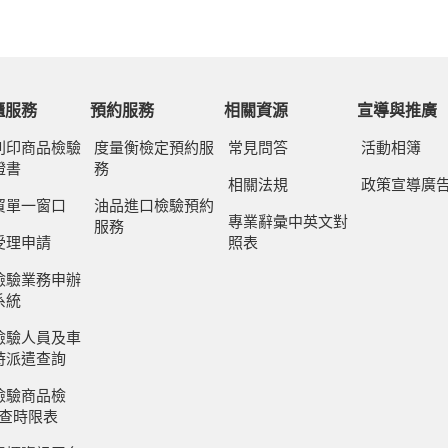
櫃服務
預約服務
相關資源
宣導與推廣
列印商品檢驗
度量衡檢定預約服
常見問答
活動相簿
證書
務
相關法規
政策宣導廣
貿單一窗口
油品進口檢驗預約
專業辭彙中英文對
服務
受理申請
照表
檢驗業務申辦
系統
檢驗人員及車
時派遣查詢
檢驗商品檢
審查時限表