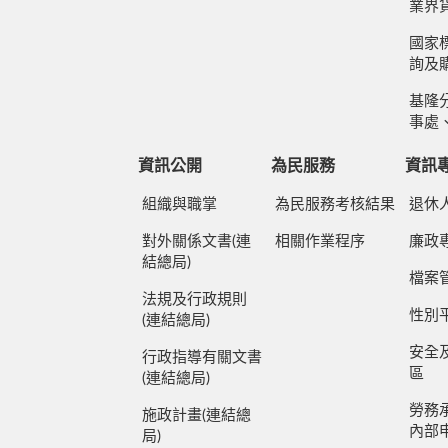
業界
國家標
詢及
基隆
事處
資訊公開
為民服務
資訊
組織與職掌
為民服務考核結果
退休
對外關係文書(連
相關作業程序
廉政
結總局)
檔案
法規及行政規則
性別
(連結總局)
安全
行政指導有關文書
區
(連結總局)
勞務
施政計畫(連結總
內部
局)