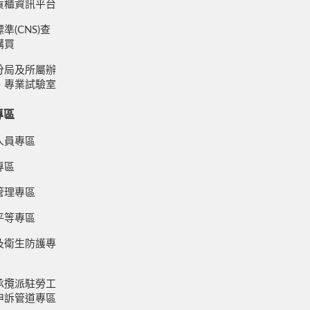
貨櫃資訊平台
準(CNS)查
購買
分局及所屬辦
、專業試驗室
專區
人員專區
專區
管理專區
平等專區
及衛生防護專
承攬派駐勞工
申訴管道專區